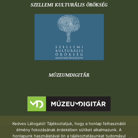
SZELLEMI KULTURÁLIS ÖRÖKSÉG
MÚZEUMDIGITÁR
Kedves Látogató! Tájékoztatjuk, hogy a honlap felhasználói
élmény fokozásának érdekében sütiket alkalmazunk. A
2021 – Túri Fazekas Múzeum – Minden jog fenntartva |
honlapunk használatával ön a tájékoztatásunkat tudomásul