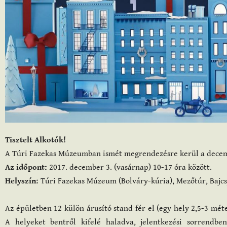
Tisztelt Alkotók!
A Túri Fazekas Múzeumban ismét megrendezésre kerül a decem
Az időpont:
2017. december 3. (vasárnap) 10-17 óra között.
Helyszín:
Túri Fazekas Múzeum (Bolváry-kúria), Mezőtúr, Bajcsy-
Az épületben 12 külön árusító stand fér el (egy hely 2,5-3 méte
A helyeket bentről kifelé haladva, jelentkezési sorrendbe