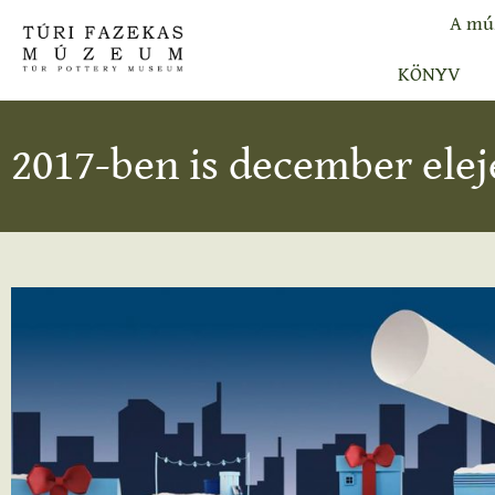
A mú
KÖNYV
2017-ben is december el