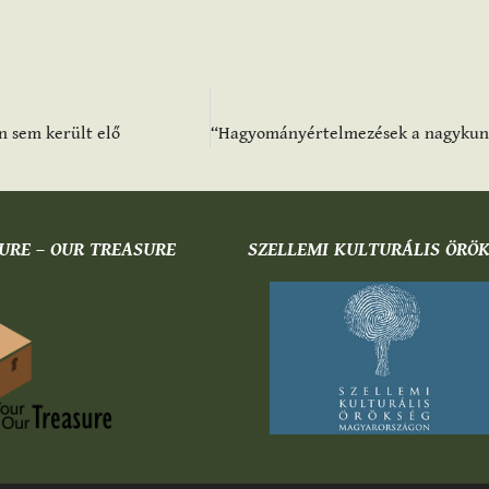
n sem került elő
URE – OUR TREASURE
SZELLEMI KULTURÁLIS ÖRÖ