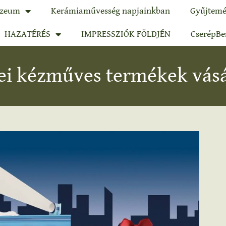
zeum
Kerámiaművesség napjainkban
Gyűjtemé
HAZATÉRÉS
IMPRESSZIÓK FÖLDJÉN
CserépBe
ejei kézműves termékek vá