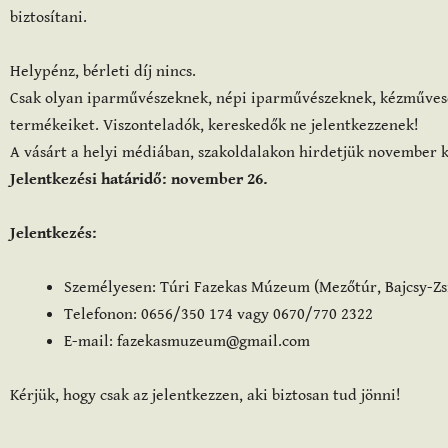
biztosítani.
Helypénz, bérleti díj nincs.
Csak olyan iparművészeknek, népi iparművészeknek, kézművesek
termékeiket. Viszonteladók, kereskedők ne jelentkezzenek!
A vásárt a helyi médiában, szakoldalakon hirdetjük november k
Jelentkezési határidő: november 26.
Jelentkezés:
Személyesen: Túri Fazekas Múzeum (Mezőtúr, Bajcsy-Zsil
Telefonon: 0656/350 174 vagy 0670/770 2322
E-mail: fazekasmuzeum@gmail.com
Kérjük, hogy csak az jelentkezzen, aki biztosan tud jönni!