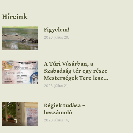
Híreink
Figyelem!
2026. július 29,
A Túri Vásárban, a
Szabadság tér egy része
Mesterségek Tere lesz…
2026. július 21,
Régiek tudása –
beszámoló
2026. július 14,