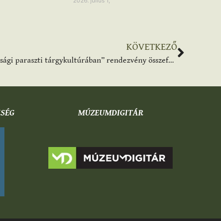
2026. július 1,
KÖVETKEZŐ
“Hagyományértelmezések a nagykunsági paraszti tárgykultúrában” rendezvény összefoglaló
KSÉG
MÚZEUMDIGITÁR