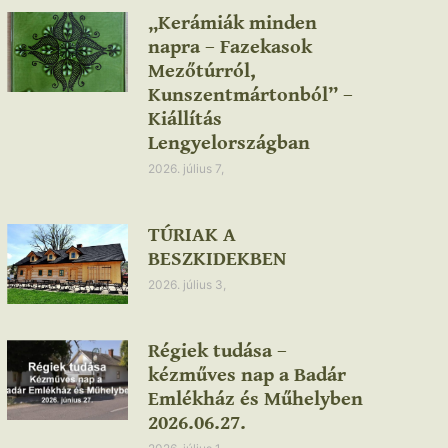
„Kerámiák minden
napra – Fazekasok
Mezőtúrról,
Kunszentmártonból” –
Kiállítás
Lengyelországban
2026. július 7,
TÚRIAK A
BESZKIDEKBEN
2026. július 3,
Régiek tudása –
kézműves nap a Badár
Emlékház és Műhelyben
2026.06.27.