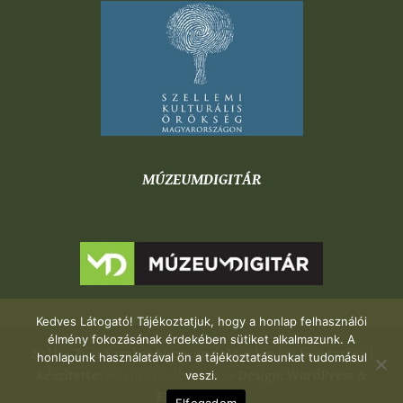
MÚZEUMDIGITÁR
Kedves Látogató! Tájékoztatjuk, hogy a honlap felhasználói
élmény fokozásának érdekében sütiket alkalmazunk. A
2021 – Túri Fazekas Múzeum – Minden jog fenntartva |
honlapunk használatával ön a tájékoztatásunkat tudomásul
Készítette:
Hernyák Gábor e.v.
– Design: WordPress &
veszi.
Elementor Pro
Elfogadom