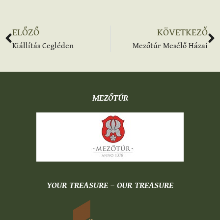
ELŐZŐ
KÖVETKEZŐ
Kiállítás Cegléden
Mezőtúr Mesélő Házai
MEZŐTÚR
YOUR TREASURE – OUR TREASURE