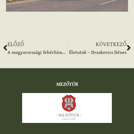
ELŐZŐ
KÖVETKEZŐ
A magyarországi fehérhímzések típusai múzeumunkban – videó
Életutak – Draskovics Dénes
MEZŐTÚR