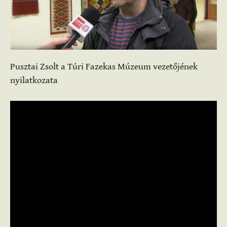
Pusztai Zsolt a Túri Fazekas Múzeum vezetőjének
nyilatkozata