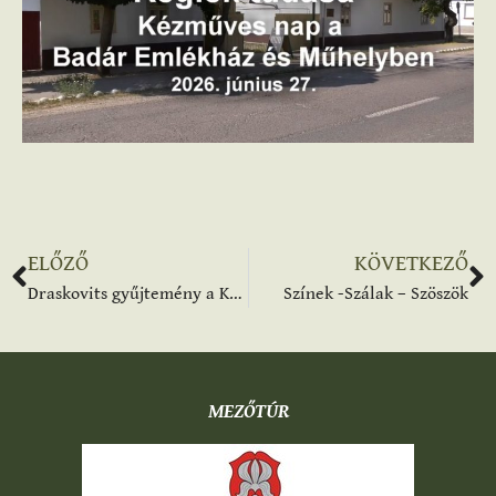
ELŐZŐ
KÖVETKEZŐ
Draskovits gyűjtemény a Körös Tv-ben
Színek -Szálak – Szöszök
MEZŐTÚR