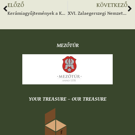
ELŐZŐ
KÖVETKEZŐ
Kerámiagyűjtemények a Kárpát-Medencében konferencia
XVI. Zalaegerszegi Nemzetközi Fazekas Keramikus találkozó és fesztivál
MEZŐTÚR
YOUR TREASURE – OUR TREASURE