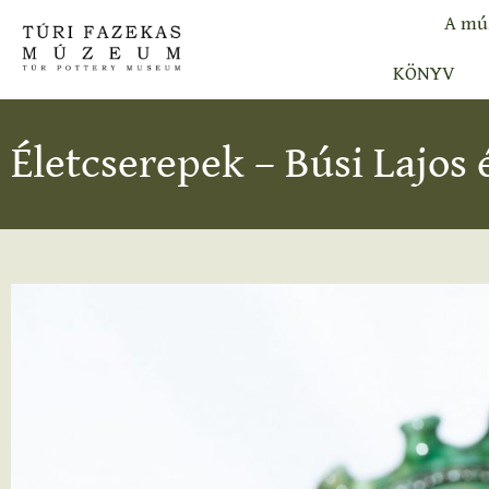
A mú
KÖNYV
Életcserepek – Búsi Lajos 