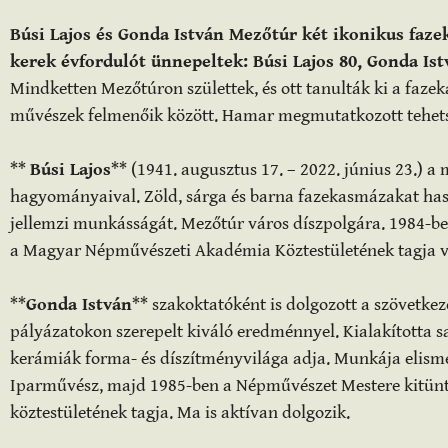
Búsi Lajos és Gonda István Mezőtúr két ikonikus faze
kerek évfordulót ünnepeltek: Búsi Lajos 80, Gonda Ist
Mindketten Mezőtúron születtek, és ott tanulták ki a fazek
művészek felmenőik között. Hamar megmutatkozott tehetsé
**
Búsi Lajos
** (1941. augusztus 17. – 2022. június 23.) 
hagyományaival. Zöld, sárga és barna fazekasmázakat has
jellemzi munkásságát. Mezőtúr város díszpolgára. 1984-b
a Magyar Népművészeti Akadémia Köztestületének tagja v
**
Gonda István
** szakoktatóként is dolgozott a szövetke
pályázatokon szerepelt kiváló eredménnyel. Kialakította sa
kerámiák forma- és díszítményvilága adja. Munkája elism
Iparművész, majd 1985-ben a Népművészet Mestere kitünt
köztestületének tagja. Ma is aktívan dolgozik.