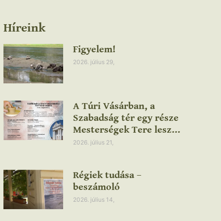
Híreink
Figyelem!
2026. július 29,
A Túri Vásárban, a
Szabadság tér egy része
Mesterségek Tere lesz…
2026. július 21,
Régiek tudása –
beszámoló
2026. július 14,