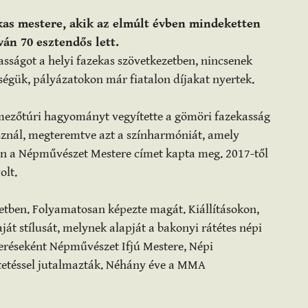
kas mestere, akik az elmúlt évben mindeketten
ván 70 esztendős lett.
asságot a helyi fazekas szövetkezetben, nincsenek
gük, pályázatokon már fiatalon díjakat nyertek.
a mezőtúri hagyományt vegyítette a gömöri fazekasság
znál, megteremtve azt a színharmóniát, amely
en a Népművészet Mestere címet kapta meg. 2017-től
olt.
zetben. Folyamatosan képezte magát. Kiállításokon,
ját stílusát, melynek alapját a bakonyi rátétes népi
eréseként Népművészet Ifjú Mestere, Népi
etéssel jutalmazták. Néhány éve a MMA