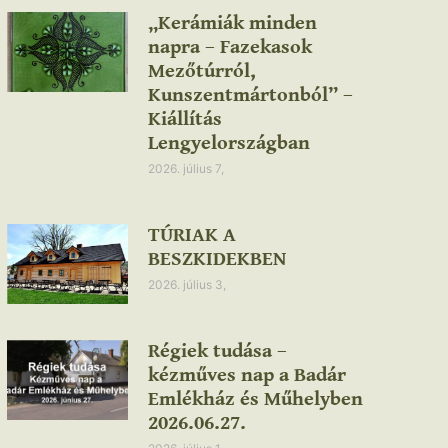
„Kerámiák minden
napra – Fazekasok
Mezőtúrról,
Kunszentmártonból” –
Kiállítás
Lengyelországban
2026. július 7,
TÚRIAK A
BESZKIDEKBEN
2026. július 3,
Régiek tudása –
kézműves nap a Badár
Emlékház és Műhelyben
2026.06.27.