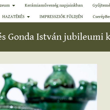
zeum
Kerámiaművesség napjainkban
Gyűjtemé
HAZATÉRÉS
IMPRESSZIÓK FÖLDJÉN
CserépBe
és Gonda István jubileumi k