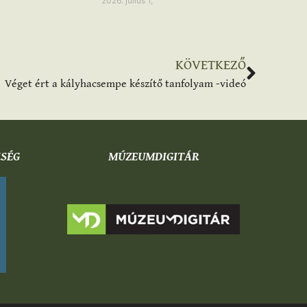
2026. július 1,
KÖVETKEZŐ
Véget ért a kályhacsempe készítő tanfolyam -videó
KSÉG
MÚZEUMDIGITÁR