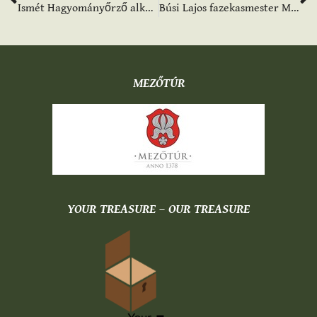
Ismét Hagyományőrző alkotótábor – rólunk szól
Búsi Lajos fazekasmester Mezőtúr díszpolgára díjat kapott
MEZŐTÚR
YOUR TREASURE – OUR TREASURE