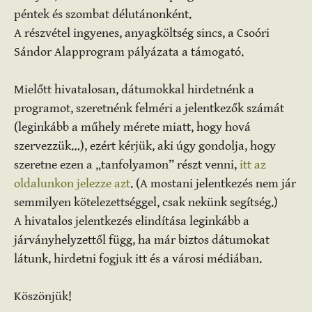
péntek és szombat délutánonként.
A részvétel ingyenes, anyagköltség sincs, a Csoóri
Sándor Alapprogram pályázata a támogató.
Mielőtt hivatalosan, dátumokkal hirdetnénk a
programot, szeretnénk felméri a jelentkezők számát
(leginkább a műhely mérete miatt, hogy hová
szervezzük…), ezért kérjük, aki úgy gondolja, hogy
szeretne ezen a „tanfolyamon” részt venni,
itt az
oldalunkon jelezze azt
. (A mostani jelentkezés nem jár
semmilyen kötelezettséggel, csak nekünk segítség.)
A hivatalos jelentkezés elindítása leginkább a
járványhelyzettől függ, ha már biztos dátumokat
látunk, hirdetni fogjuk itt és a városi médiában.
Köszönjük!