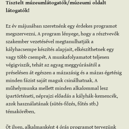
Tisztelt múzeumlátogatók/múzeumi oldalt
látogatók!
Ez év májusában szeretnénk egy érdekes programot
megszervezni. A program lényege, hogy a résztvevők
szakember vezetésével megtanulhatják a
kályhacsempe készítés alapjait, elkészíthetnek egy
vagy több csempét. A munkafolyamatot teljesen
végigviszik, tehát az agyag meggyúrásától a
préselésen át egészen a mázazásig és a mázas égetésig
minden fázist saját maguk csinálhatnak. A
műhelymunka mellett minden alkalommal lesz
ipartörténeti, néprajzi előadás a kályhák-kemencék,
azok használatának (sütés-főzés, fűtés stb.)
témakörében.
Öt ilyen, alkalmanként 4 órás programot tervezünk