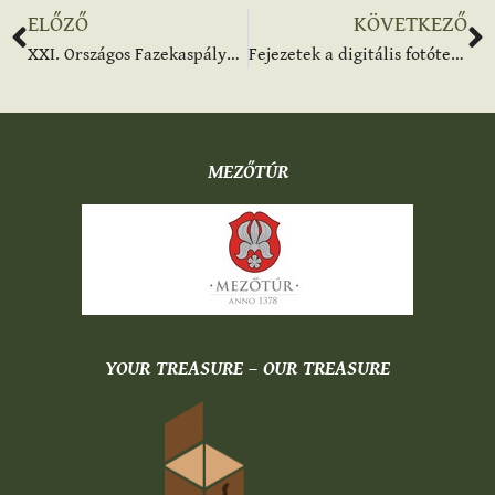
ELŐZŐ
KÖVETKEZŐ
XXI. Országos Fazekaspályázat és Kiállítás
Fejezetek a digitális fotótechnika történetéből
MEZŐTÚR
YOUR TREASURE – OUR TREASURE