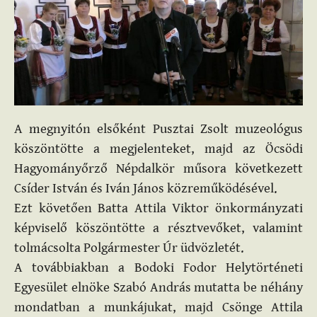
A megnyitón elsőként Pusztai Zsolt muzeológus
köszöntötte a megjelenteket, majd az Öcsödi
Hagyományőrző Népdalkör műsora következett
Csíder István és Iván János közreműködésével.
Ezt követően Batta Attila Viktor önkormányzati
képviselő köszöntötte a résztvevőket, valamint
tolmácsolta Polgármester Úr üdvözletét.
A továbbiakban a Bodoki Fodor Helytörténeti
Egyesület elnöke Szabó András mutatta be néhány
mondatban a munkájukat, majd Csönge Attila