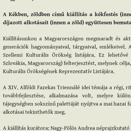
A Kékben, zöldben című kiállítás a kékfestés (inn
díjazott alkotásait (innen a zöld) együttesen bemuta
Kiállításunkon a Magyarországon megmaradt és akt
generációk hagyományaival, tárgyaival, emlékeivel. 
Szellemi Kulturális Örökség listájára. Ez lehetővé
Szlovákia, Magyarország) felterjesztést, melynek célja
Kulturális Örökségének Reprezentatív Listájára.
A XIV. Alföldi Fazekas Triennálé idei témája a régi, ri
továbbfejlesztése, alkalmazása volt, melyre kül
tájegységben sokszínű palettáját nyújtva a mai hazai f
alkotásai tekinthetők meg.
A kiállítás kurátora: Nagy-Pölös Andrea néprajzkutat