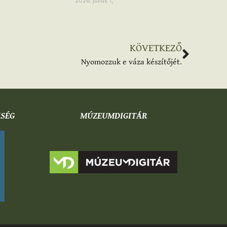
2026. július 1,
KÖVETKEZŐ
Nyomozzuk e váza készítőjét.
KSÉG
MÚZEUMDIGITÁR