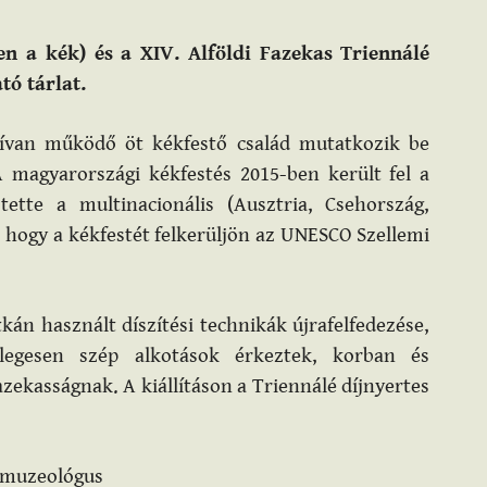
en a kék) és a XIV. Alföldi Fazekas Triennálé
tó tárlat.
ívan működő öt kékfestő család mutatkozik be
A magyarországi kékfestés 2015-ben került fel a
 tette a multinacionális (Ausztria, Csehország,
, hogy a kékfestét felkerüljön az UNESCO Szellemi
tkán használt díszítési technikák újrafelfedezése,
önlegesen szép alkotások érkeztek, korban és
azekasságnak. A kiállításon a Triennálé díjnyertes
ó muzeológus