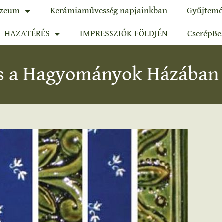
zeum
Kerámiaművesség napjainkban
Gyűjtemé
HAZATÉRÉS
IMPRESSZIÓK FÖLDJÉN
CserépBe
tás a Hagyományok Házában