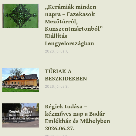
„Kerámiák minden
napra – Fazekasok
Mezőtúrról,
Kunszentmártonból” –
Kiállítás
Lengyelországban
2026. július 7,
TÚRIAK A
BESZKIDEKBEN
2026. július 3,
Régiek tudása –
kézműves nap a Badár
Emlékház és Műhelyben
2026.06.27.