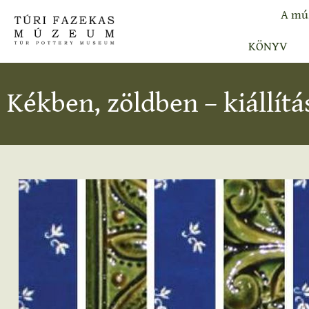
A mú
KÖNYV
Kékben, zöldben – kiállí