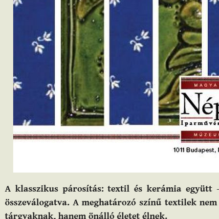
A klasszikus párosítás: textil és kerámia együtt
összeválogatva. A meghatározó színű textilek nem 
tárgyaknak, hanem önálló életet élnek.