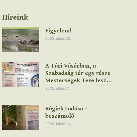
Híreink
Figyelem!
2026. július 29,
A Túri Vásárban, a
Szabadság tér egy része
Mesterségek Tere lesz…
2026. július 21,
Régiek tudása –
beszámoló
2026. július 14,