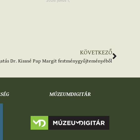
2026. július 1,
KÖVETKEZŐ
gatás Dr. Kissné Pap Margit festménygyűjteményéből
KSÉG
MÚZEUMDIGITÁR