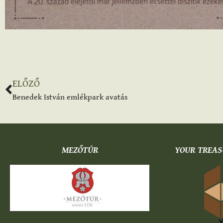
ELŐZŐ
Benedek István emlékpark avatás
MEZŐTÚR
YOUR TREAS