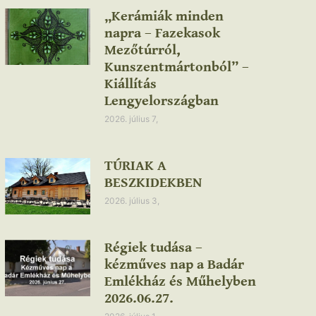
„Kerámiák minden
napra – Fazekasok
Mezőtúrról,
Kunszentmártonból” –
Kiállítás
Lengyelországban
2026. július 7,
TÚRIAK A
BESZKIDEKBEN
2026. július 3,
Régiek tudása –
kézműves nap a Badár
Emlékház és Műhelyben
2026.06.27.