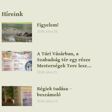
Híreink
Figyelem!
2026. július 29,
A Túri Vásárban, a
Szabadság tér egy része
Mesterségek Tere lesz…
2026. július 21,
Régiek tudása –
beszámoló
2026. július 14,