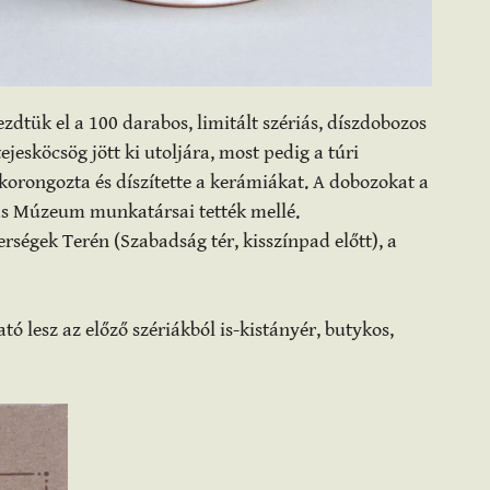
zdtük el a 100 darabos, limitált szériás, díszdobozos
ejesköcsög jött ki utoljára, most pedig a túri
korongozta és díszítette a kerámiákat. A dobozokat a
kas Múzeum munkatársai tették mellé.
rségek Terén (Szabadság tér, kisszínpad előtt), a
esz az előző szériákból is-kistányér, butykos,