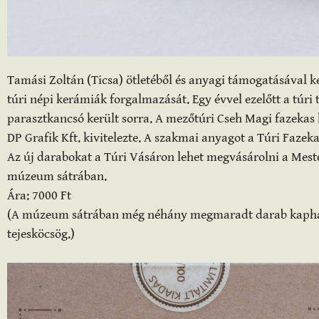
Tamási Zoltán (Ticsa) ötletéből és anyagi támogatásával ke
túri népi kerámiák forgalmazását. Egy évvel ezelőtt a túri t
parasztkancsó került sorra. A mezőtúri Cseh Magi fazekas 
DP Grafik Kft. kivitelezte. A szakmai anyagot a Túri Faze
Az új darabokat a Túri Vásáron lehet megvásárolni a Meste
múzeum sátrában.
Ára: 7000 Ft
(A múzeum sátrában még néhány megmaradt darab kapható l
tejesköcsög.)