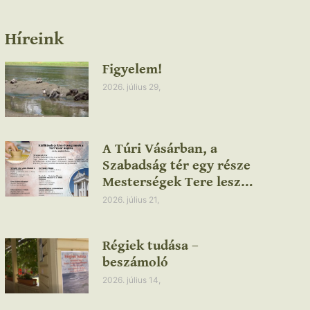
Híreink
Figyelem!
2026. július 29,
A Túri Vásárban, a
Szabadság tér egy része
Mesterségek Tere lesz…
2026. július 21,
Régiek tudása –
beszámoló
2026. július 14,