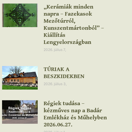
„Kerámiák minden
napra – Fazekasok
Mezőtúrról,
Kunszentmártonból” –
Kiállítás
Lengyelországban
2026. július 7,
TÚRIAK A
BESZKIDEKBEN
2026. július 3,
Régiek tudása –
kézműves nap a Badár
Emlékház és Műhelyben
2026.06.27.