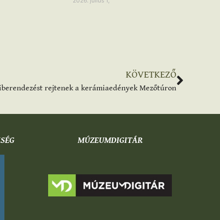
2026. július 1,
KÖVETKEZŐ
fiberendezést rejtenek a kerámiaedények Mezőtúron
KSÉG
MÚZEUMDIGITÁR