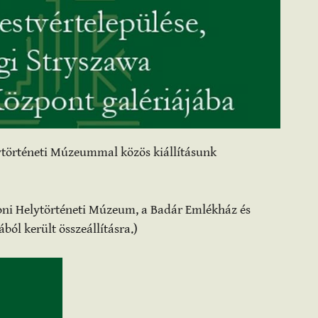
ytörténeti Múzeummal közös kiállításunk
oni Helytörténeti Múzeum, a Badár Emlékház és
l került összeállításra.)