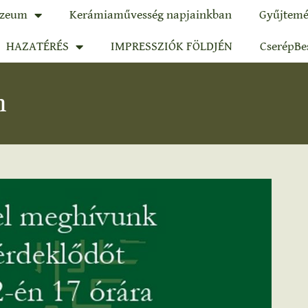
zeum
Kerámiaművesség napjainkban
Gyűjtemé
HAZATÉRÉS
IMPRESSZIÓK FÖLDJÉN
CserépBe
n