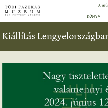
A mú
KÖNYV
Kiállítás Lengyelországba