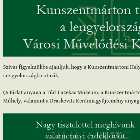
Szíves figyelmükbe ajánljuk, hogy a Kunszentmártoni Hel
Lengyelországba utazik.
(A tárlat anyaga a Túri Fazekas Múzeum, a Kunszentmárt
Műhely, valamint a Draskovits Kerámiagyűjtemény anyagábó