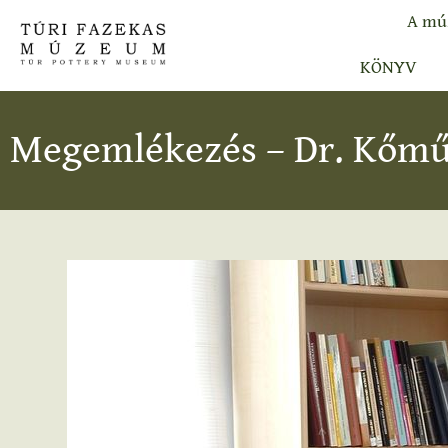
A mú
KÖNYV
Megemlékezés – Dr. Kőmű