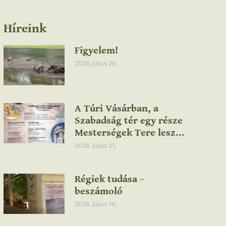
Híreink
Figyelem!
2026. július 29,
A Túri Vásárban, a
Szabadság tér egy része
Mesterségek Tere lesz…
2026. július 21,
Régiek tudása –
beszámoló
2026. július 14,