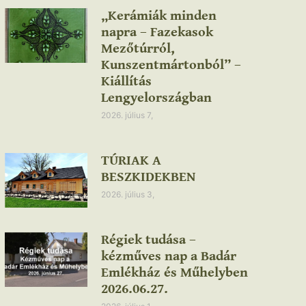
„Kerámiák minden
napra – Fazekasok
Mezőtúrról,
Kunszentmártonból” –
Kiállítás
Lengyelországban
2026. július 7,
TÚRIAK A
BESZKIDEKBEN
2026. július 3,
Régiek tudása –
kézműves nap a Badár
Emlékház és Műhelyben
2026.06.27.