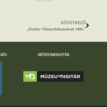
2026. július 1,
KÖVETKEZŐ
„Fischer Vilmos Kolozsvárott 1885.”
KSÉG
MÚZEUMDIGITÁR