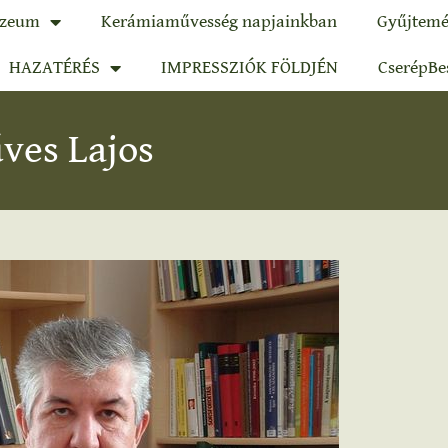
zeum
Kerámiaművesség napjainkban
Gyűjtemé
HAZATÉRÉS
IMPRESSZIÓK FÖLDJÉN
CserépBe
ves Lajos