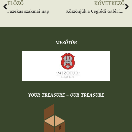
ELŐZŐ
KÖVETKEZŐ
Fa­ze­kas szak­mai nap
Köszönjük a Ceglédi Galériának, hogy ilyen hozzáértéssel és lelkesedéssel mutatták be kincseinket.
MEZŐTÚR
YOUR TREASURE – OUR TREASURE