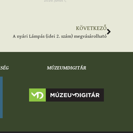
2026. július 1,
KÖVETKEZŐ
A nyári Lámpás (idei 2. szám) megvásárolható
KSÉG
MÚZEUMDIGITÁR