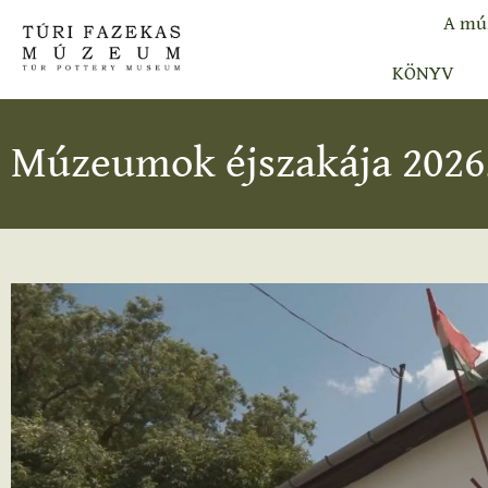
A mú
KÖNYV
Múzeumok éjszakája 2026. 