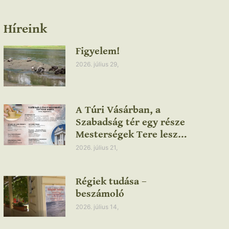
Híreink
Figyelem!
2026. július 29,
A Túri Vásárban, a
Szabadság tér egy része
Mesterségek Tere lesz…
2026. július 21,
Régiek tudása –
beszámoló
2026. július 14,