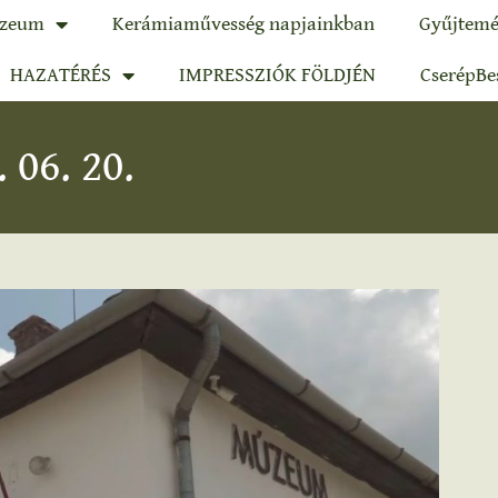
zeum
Kerámiaművesség napjainkban
Gyűjtemé
HAZATÉRÉS
IMPRESSZIÓK FÖLDJÉN
CserépBe
06. 20.