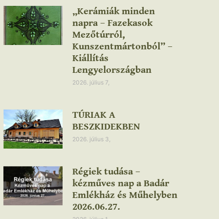
„Kerámiák minden
napra – Fazekasok
Mezőtúrról,
Kunszentmártonból” –
Kiállítás
Lengyelországban
2026. július 7,
TÚRIAK A
BESZKIDEKBEN
2026. július 3,
Régiek tudása –
kézműves nap a Badár
Emlékház és Műhelyben
2026.06.27.