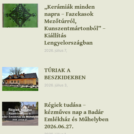
„Kerámiák minden
napra – Fazekasok
Mezőtúrról,
Kunszentmártonból” –
Kiállítás
Lengyelországban
2026. július 7,
TÚRIAK A
BESZKIDEKBEN
2026. július 3,
Régiek tudása –
kézműves nap a Badár
Emlékház és Műhelyben
2026.06.27.