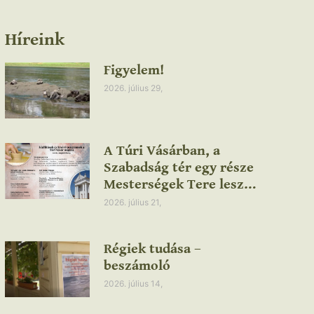
Híreink
Figyelem!
2026. július 29,
A Túri Vásárban, a
Szabadság tér egy része
Mesterségek Tere lesz…
2026. július 21,
Régiek tudása –
beszámoló
2026. július 14,