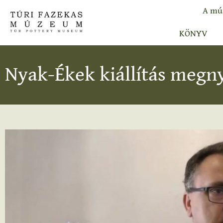
A mú
KÖNYV
Nyak-Ékek kiállítás megny