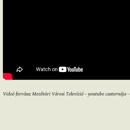
Videó forrása: Mezőtúri Városi Televízió – youtube csatornája – 