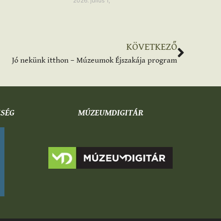
2026. július 1,
KÖVETKEZŐ
Jó nekünk itthon – Múzeumok Éjszakája program
KSÉG
MÚZEUMDIGITÁR