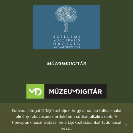
MÚZEUMDIGITÁR
Kedves Látogató! Tájékoztatjuk, hogy a honlap felhasználói
élmény fokozásának érdekében sütiket alkalmazunk. A
2021 – Túri Fazekas Múzeum – Minden jog fenntartva |
honlapunk használatával ön a tájékoztatásunkat tudomásul
Készítette:
Hernyák Gábor e.v.
– Design: WordPress &
veszi.