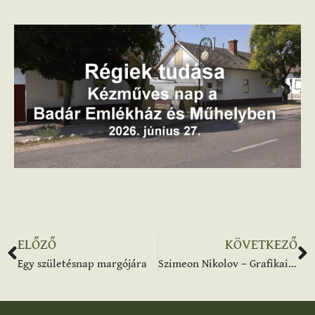
ELŐZŐ
KÖVETKEZŐ
Egy születésnap margójára
Szimeon Nikolov – Grafikai rajzok című kiállításának megnyitója