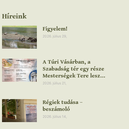
Híreink
Figyelem!
2026. július 29,
A Túri Vásárban, a
Szabadság tér egy része
Mesterségek Tere lesz…
2026. július 21,
Régiek tudása –
beszámoló
2026. július 14,