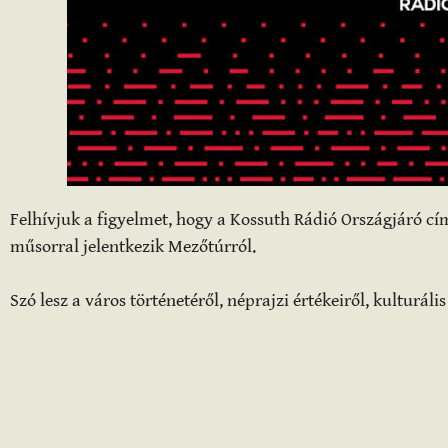
Felhívjuk a figyelmet, hogy a Kossuth Rádió Országjáró cí
műsorral jelentkezik Mezőtúrról.
Szó lesz a város történetéről, néprajzi értékeiről, kulturáli