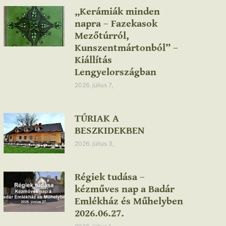
„Kerámiák minden
napra – Fazekasok
Mezőtúrról,
Kunszentmártonból” –
Kiállítás
Lengyelországban
2026. július 7,
TÚRIAK A
BESZKIDEKBEN
2026. július 3,
Régiek tudása –
kézműves nap a Badár
Emlékház és Műhelyben
2026.06.27.