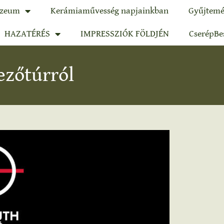
zeum
Kerámiaművesség napjainkban
Gyűjtemé
HAZATÉRÉS
IMPRESSZIÓK FÖLDJÉN
CserépBe
ezőtúrról