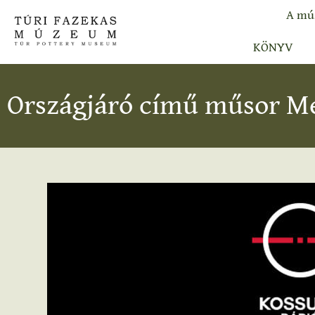
A mú
KÖNYV
Országjáró című műsor M