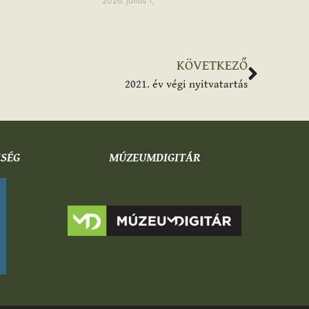
2026. július 1,
KÖVETKEZŐ
2021. év végi nyitvatartás
KSÉG
MÚZEUMDIGITÁR