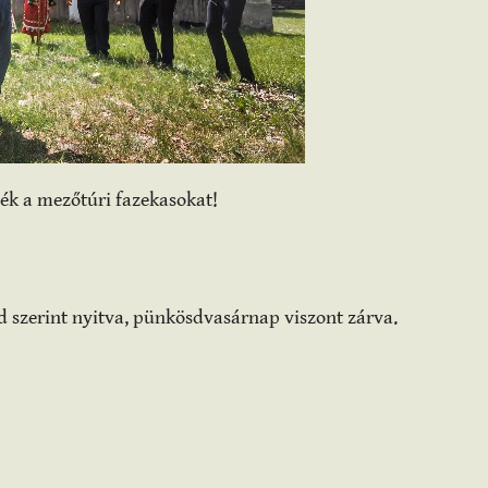
sék a mezőtúri fazekasokat!
 szerint nyitva, pünkösdvasárnap viszont zárva.