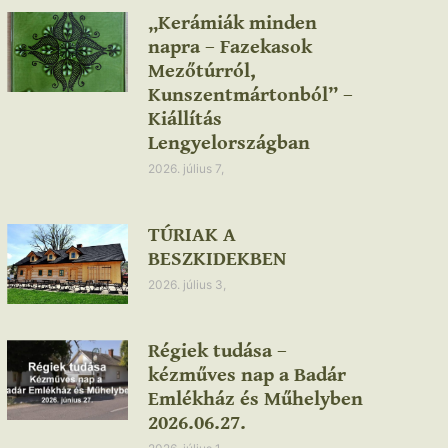
„Kerámiák minden
napra – Fazekasok
Mezőtúrról,
Kunszentmártonból” –
Kiállítás
Lengyelországban
2026. július 7,
TÚRIAK A
BESZKIDEKBEN
2026. július 3,
Régiek tudása –
kézműves nap a Badár
Emlékház és Műhelyben
2026.06.27.