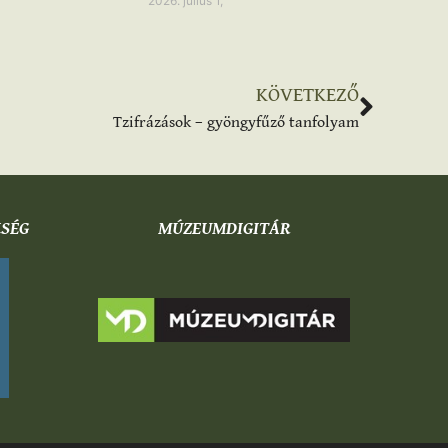
2026. július 1,
KÖVETKEZŐ
Tzifrázások – gyöngyfűző tanfolyam
KSÉG
MÚZEUMDIGITÁR