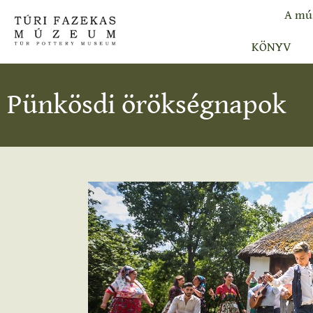
A mú
KÖNYV
Pünkösdi örökségnapok