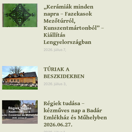
„Kerámiák minden
napra – Fazekasok
Mezőtúrról,
Kunszentmártonból” –
Kiállítás
Lengyelországban
2026. július 7,
TÚRIAK A
BESZKIDEKBEN
2026. július 3,
Régiek tudása –
kézműves nap a Badár
Emlékház és Műhelyben
2026.06.27.