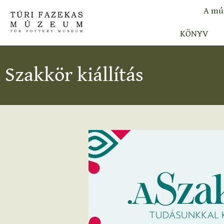
A mú
KÖNYV
Szakkör kiállítás