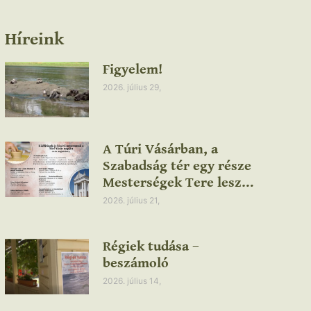
Híreink
Figyelem!
2026. július 29,
A Túri Vásárban, a
Szabadság tér egy része
Mesterségek Tere lesz…
2026. július 21,
Régiek tudása –
beszámoló
2026. július 14,