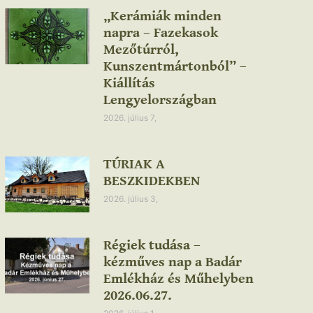
„Kerámiák minden
napra – Fazekasok
Mezőtúrról,
Kunszentmártonból” –
Kiállítás
Lengyelországban
2026. július 7,
TÚRIAK A
BESZKIDEKBEN
2026. július 3,
Régiek tudása –
kézműves nap a Badár
Emlékház és Műhelyben
2026.06.27.