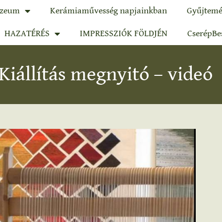
zeum
Kerámiaművesség napjainkban
Gyűjtemé
HAZATÉRÉS
IMPRESSZIÓK FÖLDJÉN
CserépBe
Kiállítás megnyitó – videó