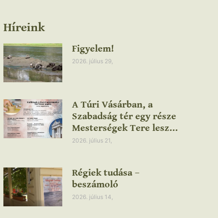
Híreink
Figyelem!
2026. július 29,
A Túri Vásárban, a
Szabadság tér egy része
Mesterségek Tere lesz…
2026. július 21,
Régiek tudása –
beszámoló
2026. július 14,