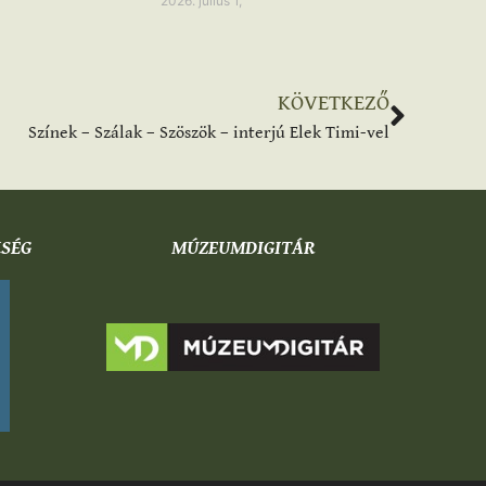
2026. július 1,
KÖVETKEZŐ
Színek – Szálak – Szöszök – interjú Elek Timi-vel
KSÉG
MÚZEUMDIGITÁR