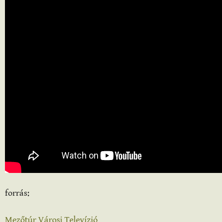
forrás:
Mezőtúr Városi Televízió