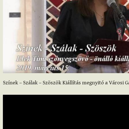
Színek – Szálak – Szöszök Kiállítás megnyitó a Városi Ga