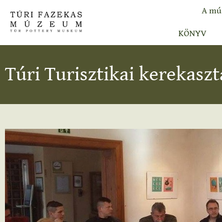
A mú
KÖNYV
Túri Turisztikai kerekaszt