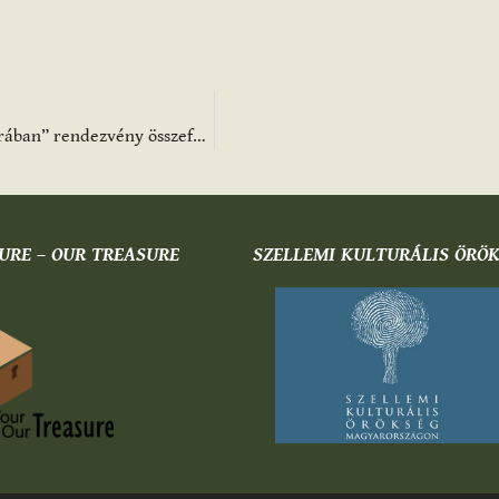
“Hagyományértelmezések a nagykunsági paraszti tárgykultúrában” rendezvény összefoglaló
URE – OUR TREASURE
SZELLEMI KULTURÁLIS ÖRÖ