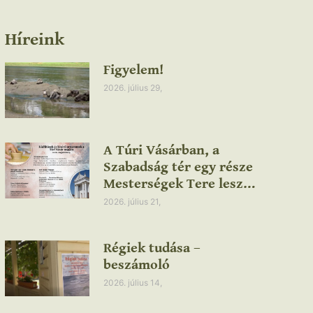
Híreink
Figyelem!
2026. július 29,
A Túri Vásárban, a
Szabadság tér egy része
Mesterségek Tere lesz…
2026. július 21,
Régiek tudása –
beszámoló
2026. július 14,