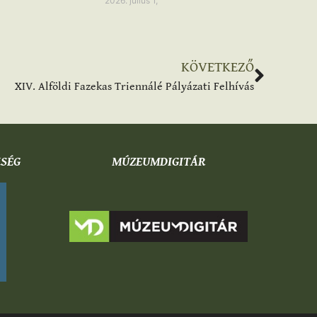
2026. július 1,
KÖVETKEZŐ
XIV. Alföldi Fazekas Triennálé Pályázati Felhívás
KSÉG
MÚZEUMDIGITÁR