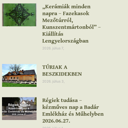
„Kerámiák minden
napra – Fazekasok
Mezőtúrról,
Kunszentmártonból” –
Kiállítás
Lengyelországban
2026. július 7,
TÚRIAK A
BESZKIDEKBEN
2026. július 3,
Régiek tudása –
kézműves nap a Badár
Emlékház és Műhelyben
2026.06.27.