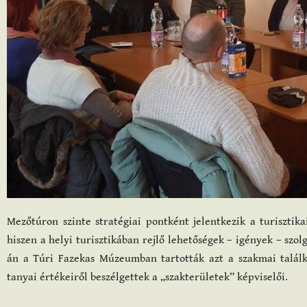
Mezőtúron szinte stratégiai pontként jelentkezik a turisztikai
hiszen a helyi turisztikában rejlő lehetőségek – igények – szol
án a Túri Fazekas Múzeumban tartották azt a szakmai találko
tanyai értékeiről beszélgettek a „szakterületek” képviselői.