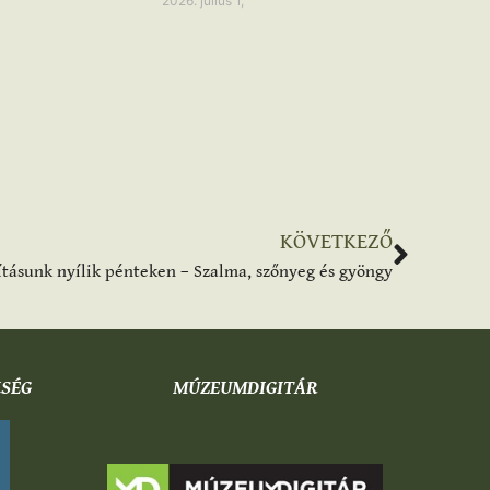
2026. július 1,
KÖVETKEZŐ
lításunk nyílik pénteken – Szalma, szőnyeg és gyöngy
KSÉG
MÚZEUMDIGITÁR