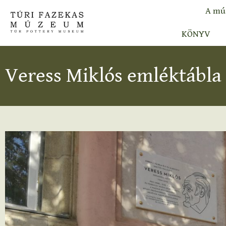
A mú
KÖNYV
Veress Miklós emléktábla