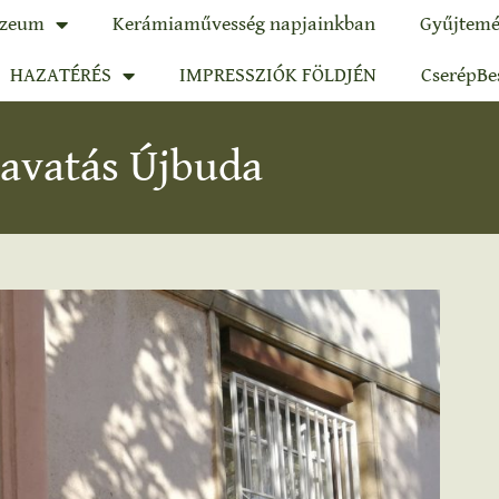
zeum
Kerámiaművesség napjainkban
Gyűjtemé
HAZATÉRÉS
IMPRESSZIÓK FÖLDJÉN
CserépBe
 avatás Újbuda