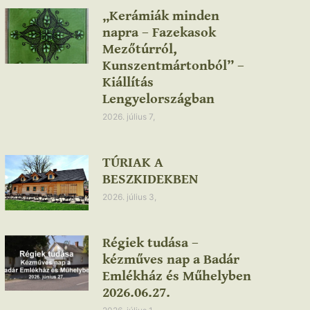
„Kerámiák minden
napra – Fazekasok
Mezőtúrról,
Kunszentmártonból” –
Kiállítás
Lengyelországban
2026. július 7,
TÚRIAK A
BESZKIDEKBEN
2026. július 3,
Régiek tudása –
kézműves nap a Badár
Emlékház és Műhelyben
2026.06.27.