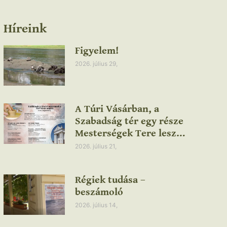
Híreink
Figyelem!
2026. július 29,
A Túri Vásárban, a
Szabadság tér egy része
Mesterségek Tere lesz…
2026. július 21,
Régiek tudása –
beszámoló
2026. július 14,