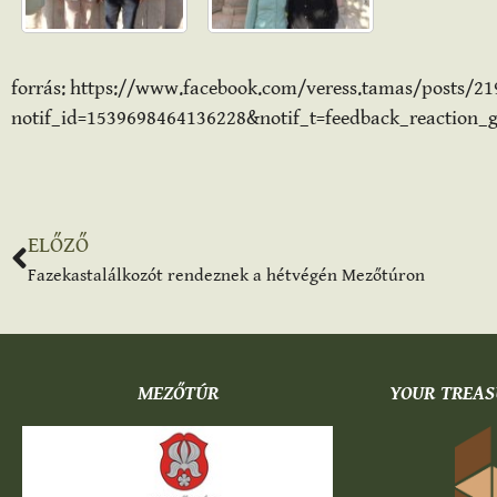
forrás: https://www.facebook.com/veress.tamas/posts/2
notif_id=1539698464136228&notif_t=feedback_reaction_g
ELŐZŐ
Fazekastalálkozót rendeznek a hétvégén Mezőtúron
MEZŐTÚR
YOUR TREAS