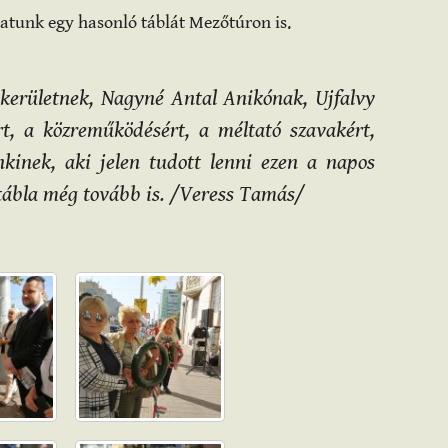
unk egy hasonló táblát Mezőtúron is.
 kerületnek, Nagyné Antal Anikónak, Ujfalvy
rt, a közreműködésért, a méltató szavakért,
kinek, aki jelen tudott lenni ezen a napos
a tábla még tovább is. /Veress Tamás/