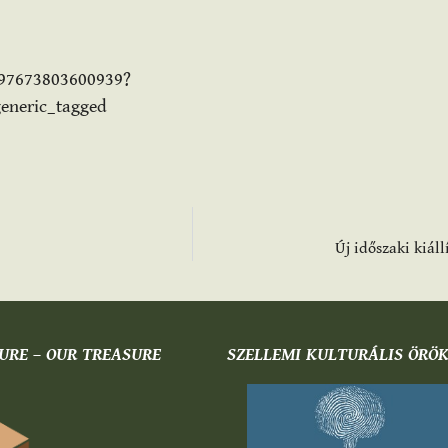
197673803600939?
eneric_tagged
Új időszaki kiál
URE – OUR TREASURE
SZELLEMI KULTURÁLIS ÖRÖ