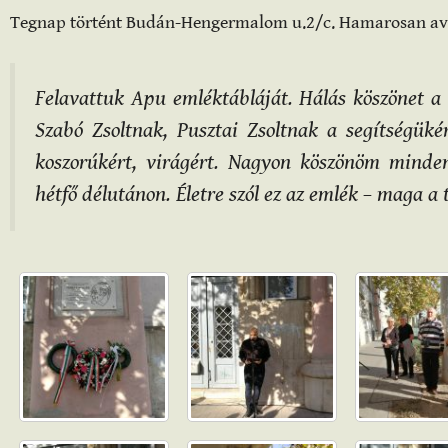
Tegnap történt Budán-Hengermalom u.2/c. Hamarosan avat
Felavattuk Apu emléktábláját. Hálás köszönet a
Szabó Zsoltnak, Pusztai Zsoltnak a segítségüké
koszorúkért, virágért. Nagyon köszönöm minden
hétfő délutánon. Életre szól ez az emlék – maga 