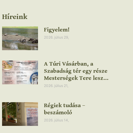
Híreink
Figyelem!
2026. július 29,
A Túri Vásárban, a
Szabadság tér egy része
Mesterségek Tere lesz…
2026. július 21,
Régiek tudása –
beszámoló
2026. július 14,