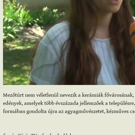
Mezőtúrt nem véletlenül nevezik a kerámiák fővárosának, h
edények, amelyek több évszázada jellemzőek a településr
formában gondolta újra az agyagművészetet, kézműves cs