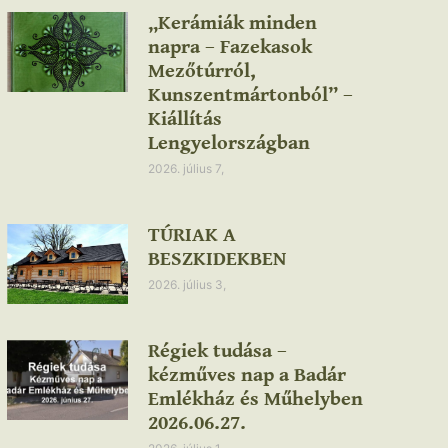
„Kerámiák minden
napra – Fazekasok
Mezőtúrról,
Kunszentmártonból” –
Kiállítás
Lengyelországban
2026. július 7,
TÚRIAK A
BESZKIDEKBEN
2026. július 3,
Régiek tudása –
kézműves nap a Badár
Emlékház és Műhelyben
2026.06.27.