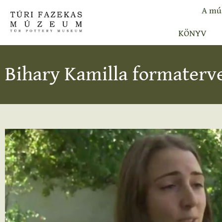
A mú
KÖNYV
Bihary Kamilla formater