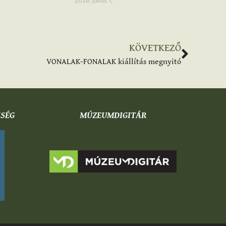
2026. július 1,
KÖVETKEZŐ
VONALAK-FONALAK kiállítás megnyitó
KSÉG
MÚZEUMDIGITÁR