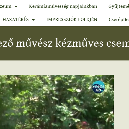
zeum
Kerámiaművesség napjainkban
Gyűjtemé
HAZATÉRÉS
IMPRESSZIÓK FÖLDJÉN
CserépBe
vező művész kézműves cse