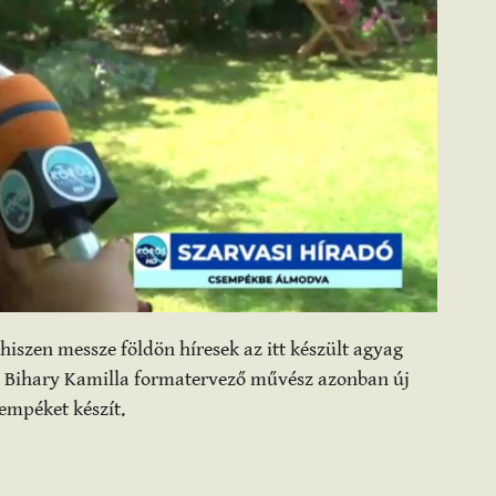
iszen messze földön híresek az itt készült agyag
e. Bihary Kamilla formatervező művész azonban új
empéket készít.