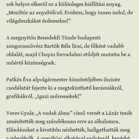
sok helyre elkerül ez a különleges kiállítási anyag.
„Mezőtúr az anyabölcső. Evidens, hogy innen indul, de
világdeszkákat érdemelne!”
A megnyitón Benedekfi Tünde budapesti
zongoraművész Bartók Béla lírai, de főként vadabb
oldalát, majd Chopin forradalmi etűdjét mutatta be a
műértő közönségnek.
Patkós Éva alpolgármester köszöntőjében őszinte
csodálatát fejezte ki a megtekinthető kerámiákról,
grafikákról. „Igazi műremekek!”
Veres Gyula „A vadak álma” című versét a Lázár tesók
zenésítették meg szándékosan erre az alkalomra.
Előadásukat a kivetítőn nézhették, hallgathatták meg
a jelenlévők. A mezőtúri alkotóval vadságról, kevésbé