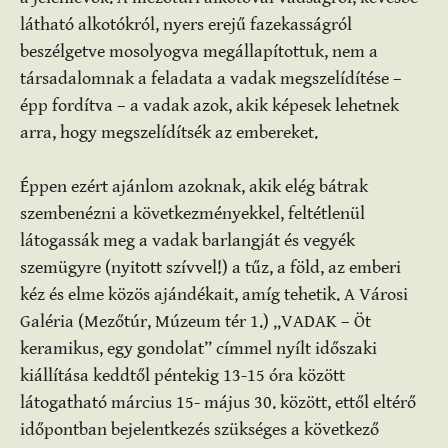
látható alkotókról, nyers erejű fazekasságról
beszélgetve mosolyogva megállapítottuk, nem a
társadalomnak a feladata a vadak megszelídítése –
épp fordítva – a vadak azok, akik képesek lehetnek
arra, hogy megszelídítsék az embereket.
Éppen ezért ajánlom azoknak, akik elég bátrak
szembenézni a következményekkel, feltétlenül
látogassák meg a vadak barlangját és vegyék
szemügyre (nyitott szívvel!) a tűz, a föld, az emberi
kéz és elme közös ajándékait, amíg tehetik. A Városi
Galéria (Mezőtúr, Múzeum tér 1.) „VADAK – Öt
keramikus, egy gondolat” címmel nyílt időszaki
kiállítása keddtől péntekig 13-15 óra között
látogatható március 15- május 30. között, ettől eltérő
időpontban bejelentkezés szükséges a következő