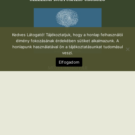
Kedves Látogató! Tájékoztatjuk, hogy a honlap felhasználói
élmény fokozásának érdekében sütiket alkalmazunk. A
honlapunk használatával ön a tájékoztatásunkat tudomásul
veszi.
Elfogadom
MÚZEUMDIGITÁR
2021 – Túri Fazekas Múzeum – Minden jog fenntartva |
Készítette:
Hernyák Gábor e.v.
– Design: WordPress &