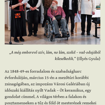
„
A még emberevő szív, lám, no lám, szelid – vad-odujából
kileselkedik.
” (Illyés Gyula)
Az 1848-49-es forradalom és szabadságharc
évfordulóján, március 15-én a mezőtúri korábbi
zsinagógában, az impozáns Városi Galériában új
időszaki kiállítás nyílt Vadak – Öt keramikus, egy
gondolat címmel. A világos térben a falakon és
posztamenseken a tűz és föld öt mesterének remekei