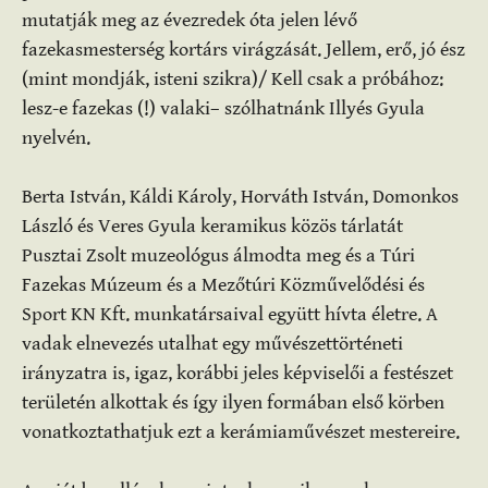
mutatják meg az évezredek óta jelen lévő
fazekasmesterség kortárs virágzását. Jellem, erő, jó ész
(mint mondják, isteni szikra)/ Kell csak a próbához:
lesz-e fazekas (!) valaki– szólhatnánk Illyés Gyula
nyelvén.
Berta István, Káldi Károly, Horváth István, Domonkos
László és Veres Gyula keramikus közös tárlatát
Pusztai Zsolt muzeológus álmodta meg és a Túri
Fazekas Múzeum és a Mezőtúri Közművelődési és
Sport KN Kft. munkatársaival együtt hívta életre. A
vadak elnevezés utalhat egy művészettörténeti
irányzatra is, igaz, korábbi jeles képviselői a festészet
területén alkottak és így ilyen formában első körben
vonatkoztathatjuk ezt a kerámiaművészet mestereire.