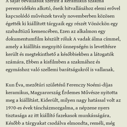
A saját bevallásuk szerint a keramikus szakma
peremvidékén alkotó, őseik hitvallásához elemi erővel
kapcsolódó művészek tavaly novemberben közösen
égették ki kiállított tárgyaik egy részét Vönöckön egy
szabadtüzű kemencében. Ezen az alkalmon egy
dokumentumfilm készült róluk A vadak álma címmel,
amely a kiállítás megnyitó ünnepségén is levetítésre
került és megtekinthető a későbbiekben a látogatók
számára. Ebben a kisfilmben a szakmához és
egymáshoz való szellemi barátságukról is vallanak.
Kun Éva, mezőtúri születésű Ferenczy Noémi-díjas
keramikus, Magyarország Érdemes Művésze nyitotta
meg a kiállítást. Kiderült, milyen nagy hatással volt az
1970-es évek táncházmozgalma, a népzene nyers
tisztasága az itt kiállító fazekasok munkásságára.
Később a tárgyakat csodálva elmondta, reméli, még