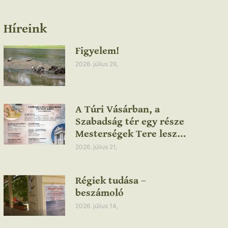
Híreink
Figyelem!
2026. július 29,
A Túri Vásárban, a
Szabadság tér egy része
Mesterségek Tere lesz…
2026. július 21,
Régiek tudása –
beszámoló
2026. július 14,