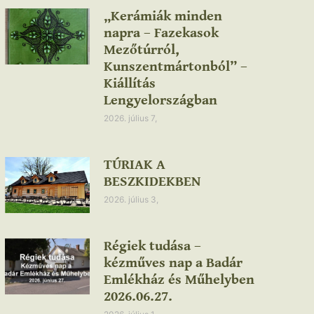
„Kerámiák minden
napra – Fazekasok
Mezőtúrról,
Kunszentmártonból” –
Kiállítás
Lengyelországban
2026. július 7,
TÚRIAK A
BESZKIDEKBEN
2026. július 3,
Régiek tudása –
kézműves nap a Badár
Emlékház és Műhelyben
2026.06.27.