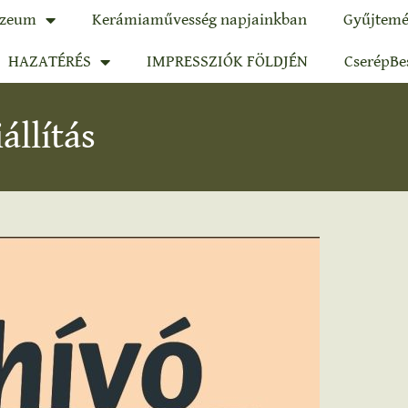
zeum
Kerámiaművesség napjainkban
Gyűjtemé
HAZATÉRÉS
IMPRESSZIÓK FÖLDJÉN
CserépBe
llítás