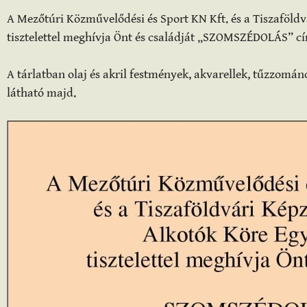
A Mezőtúri Közművelődési és Sport KN Kft. és a Tiszaföld
tisztelettel meghívja Önt és családját „SZOMSZÉDOLÁS” cí
A tárlatban olaj és akril festmények, akvarellek, tűzzománc
látható majd.