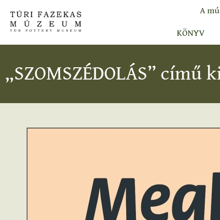
A mú
KÖNYV
„SZOMSZÉDOLÁS” című kiá