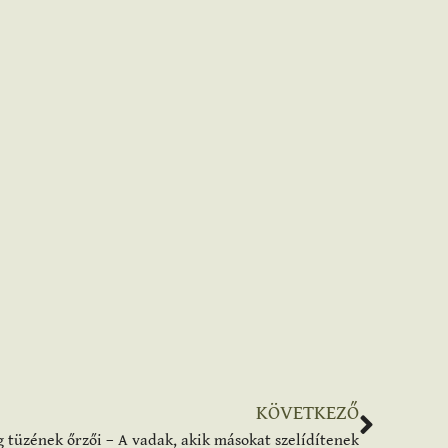
KÖVETKEZŐ
 tüzének őrzői – A vadak, akik másokat szelídítenek