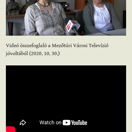
Videó összefoglaló a Mezőtúri Városi Televízió
jóvoltából (2020. 10. 30.)