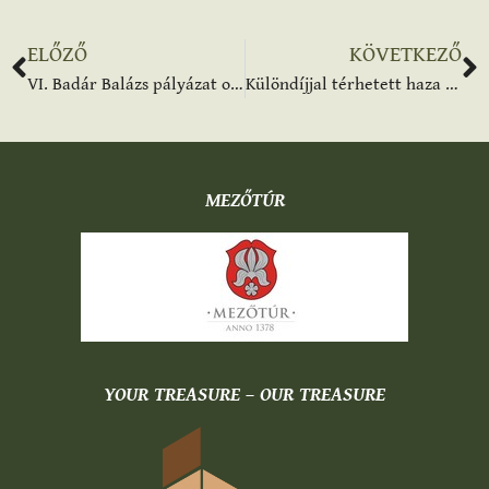
ELŐZŐ
KÖVETKEZŐ
VI. Badár Balázs pályázat online eredményhirdetés
Különdíjjal térhetett haza a túri keramikus az országos versenyről
MEZŐTÚR
YOUR TREASURE – OUR TREASURE