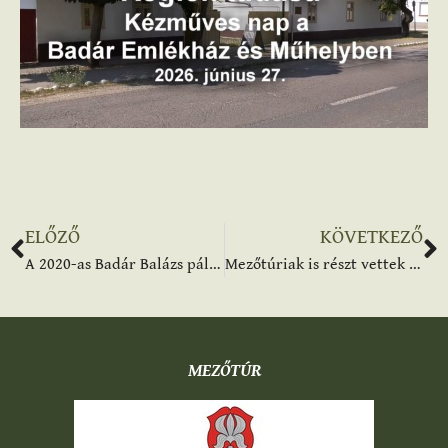
ELŐZŐ
KÖVETKEZŐ
A 2020-as Badár Balázs pályázatról – videó
Mezőtúriak is részt vettek a XVII. Országos Népművészeti kiállításon
MEZŐTÚR