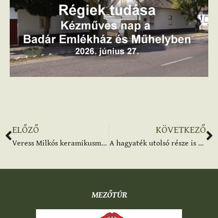
ELŐZŐ
KÖVETKEZŐ
Veress Milkós keramikusművész és Opra Gizella textiltervező hagyatéka
A hagyaték utolsó része is megérkezett a túri múzeumhoz
MEZŐTÚR